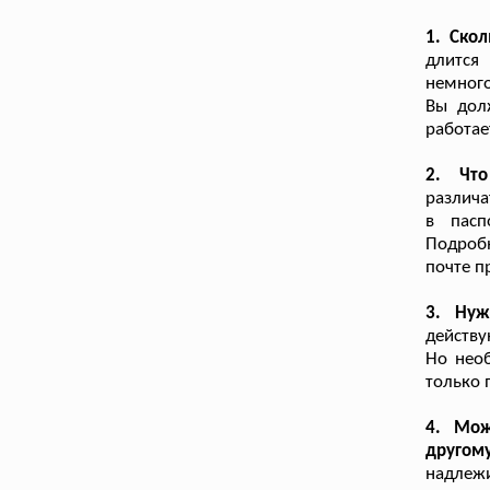
1. Ско
длится 
немного
Вы дол
работае
2. Что
различа
в пасп
Подробн
почте п
3. Нуж
действу
Но необ
только 
4. Мож
другому
надлежи