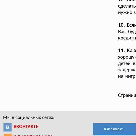
сделать
нужно з
10. Есл
Вас буд
кредит
11. Как
хорошу
детей в
задержа
на мигр
Страниц
Мы в социальных сетях:
ВКОНТАКТЕ
Как заказать