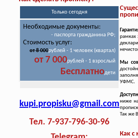
Суще
Только сегодня
пропи
Необходимые документы:
Гаранти
- паспорта гражданина РФ;
рамках 
Стоимость услуг:
деклар
нечисто
от 8 000
рублей - 1 человек (квартал)
от 7 000
рублей - 1 взрослый
Мы сох
достойн
Бесплатно
дети
заполн
УФМС.
Доступ
ниже н
kupi.propisku@gmail.com
прописк
Так же 
Тел. 7-937-796-30-96
Как с
Telegram: