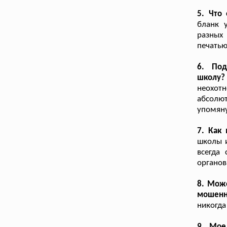
5. Что
бланк 
разных
печатью
6. Под
школу?
неохот
абсолют
упомяну
7. Как
школы и
всегда 
органов
8. Може
мошенн
никогда
9. Мое